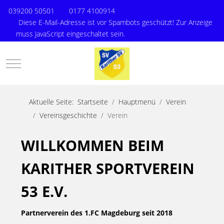
039200 50501
0177 4100914
Diese E-Mail-Adresse ist vor Spambots geschützt! Zur Anzeige
muss JavaScript eingeschaltet sein.
Mobile Menu Toggle
Aktuelle Seite:
Startseite
Hauptmenü
Verein
Vereinsgeschichte
Verein
WILLKOMMEN BEIM
KARITHER SPORTVEREIN
53 E.V.
Partnerverein des 1.FC Magdeburg seit 2018